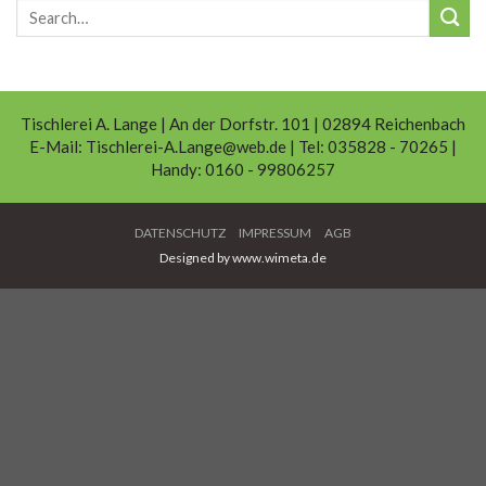
Tischlerei A. Lange | An der Dorfstr. 101 | 02894 Reichenbach
E-Mail:
Tischlerei-A.Lange@web.de
| Tel:
035828 - 70265
|
Handy:
0160 - 99806257
DATENSCHUTZ
IMPRESSUM
AGB
Designed by www.wimeta.de